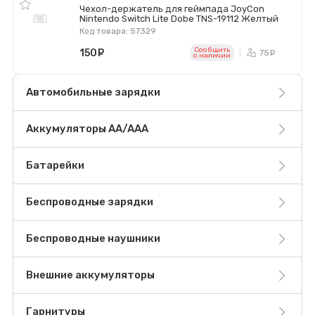
Чехол-держатель для геймпада JoyCon
Nintendo Switch Lite Dobe TNS-19112 Желтый
Код товара: 57329
Сообщить
150
руб.
75
ру
o наличии
Автомобильные зарядки
Аккумуляторы AA/AAA
Батарейки
Беспроводные зарядки
Беспроводные наушники
Внешние аккумуляторы
Гарнитуры