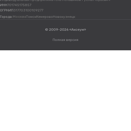
ИНН
701745175857
ОГРНИП
317703100109277
Города:
Москва
Томск
Кемерово
Новокузнецк
© 2009-2026 «Аксеум»
Полная версия