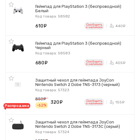
Геймпад для PlayStation 3 (беспроводной)
Белый
Код товара: 58582
Сообщить
610
руб.
440
ру
o наличии
Геймпад для PlayStation 3 (беспроводной)
Черный
Код товара: 58583
Сообщить
680
руб.
405
ру
o наличии
Защитный чехол для геймпада JoyCon
Nintendo Switch 2 Dobe TNS-3173 (черный)
Код товара: 57323
850
руб.
Сообщить
320
руб.
155
ру
o наличии
-62%
Распродажа
Защитный чехол для геймпада JoyCon
Nintendo Switch 2 Dobe TNS-3173C (серый)
Код товара: 57324