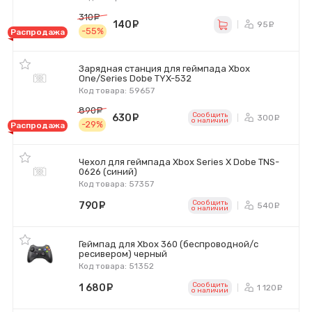
310
руб.
140
руб.
95
ру
-55%
Распродажа
Зарядная станция для геймпада Xbox
One/Series Dobe TYX-532
Код товара: 59657
890
руб.
Сообщить
630
руб.
300
ру
o наличии
-29%
Распродажа
Чехол для геймпада Xbox Series X Dobe TNS-
0626 (синий)
Код товара: 57357
Сообщить
790
руб.
540
ру
o наличии
Геймпад для Xbox 360 (беспроводной/с
ресивером) черный
Код товара: 51352
Сообщить
1 680
руб.
1 120
ру
o наличии