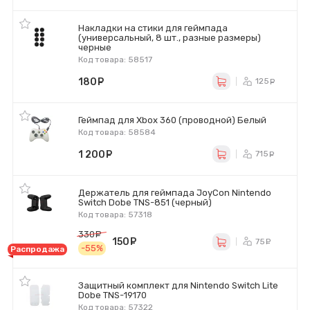
Накладки на стики для геймпада
(универсальный, 8 шт., разные размеры)
черные
Код товара: 58517
180
руб.
125
ру
Геймпад для Xbox 360 (проводной) Белый
Код товара: 58584
1 200
руб.
715
ру
Держатель для геймпада JoyCon Nintendo
Switch Dobe TNS-851 (черный)
Код товара: 57318
330
руб.
150
руб.
75
ру
-55%
Распродажа
Защитный комплект для Nintendo Switch Lite
Dobe TNS-19170
Код товара: 57322