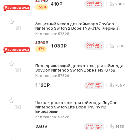
1 070
руб.
Сообщить
410
руб.
200
ру
o наличии
-62%
Распродажа
Защитный чехол для геймпада JoyCon
Nintendo Switch 2 Dobe TNS-3176 (черный)
Код товара: 57325
1 300
руб.
Сообщить
1 080
руб.
510
ру
o наличии
-17%
Распродажа
Подзаряжающий держатель для геймпада
JoyCon Nintendo Switch Dobe iTNS-873B
Код товара: 57326
Сообщить
1 120
руб.
755
ру
o наличии
Чехол-держатель для геймпада JoyCon
Nintendo Switch Lite Dobe TNS-19112
Бирюзовый
Код товара: 57328
Сообщить
230
руб.
145
ру
o наличии