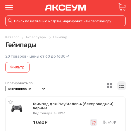
Каталог
Аксессуары
Геймпад
Геймпады
20 товаров · цены от 60 до 1680 ₽
Фильтр
Сортировать по
Геймпад для PlayStation 4 (беспроводной)
черный
Код товара: 50923
1 060
руб.
610
ру