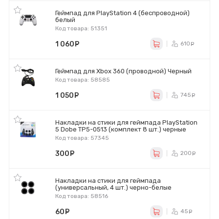
Геймпад для PlayStation 4 (беспроводной)
белый
Код товара: 51351
1 060
руб.
610
ру
Геймпад для Xbox 360 (проводной) Черный
Код товара: 58585
1 050
руб.
745
ру
Накладки на стики для геймпада PlayStation
5 Dobe TP5-0513 (комплект 8 шт.) черные
Код товара: 57345
300
руб.
200
ру
Накладки на стики для геймпада
(универсальный, 4 шт.) черно-белые
Код товара: 58516
60
руб.
45
ру