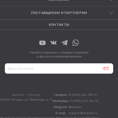
ПОСТАВЩИКАМ И ПАРТНЕРАМ
КОНТАКТЫ
Узнайте первыми о скидках, новинках
и других суперпредложениях
Аксеум — Москва
Телефон
8 (800) 222-98-57
115419, Москва, ул. Вавилова, д. 3
WhatsApp
+7 (983) 232-42-32
Telegram
@axeum
E-mail
support@axeum.ru
Индивидуальный предприниматель Меньшиков Руслан Юрьевич